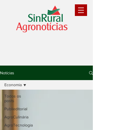
Notícias
Economia
Todos os
posts
Publieditorial
AgroCulinária
AgroTecnologia