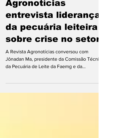
Agronotícias
entrevista liderança
da pecuária leiteira
sobre crise no setor
A Revista Agronotícias conversou com
Jônadan Ma, presidente da Comissão Técnica
da Pecuária de Leite da Faemg e da
Comissão Nacional de Leite da CNA, sobre o
atual cenário da pecuária leiteira mineira e
brasileira. Segundo ele, o setor enfrenta uma
das crises mais preocupantes da última
década, marcada pela forte queda nos preços
pagos ao produtor, aumento das importações
de lácteos e altos custos de produção. Entre