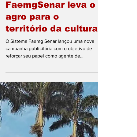
publicitária, Sistema
FaemgSenar leva o
agro para o
território da cultura
O Sistema Faemg Senar lançou uma nova
campanha publicitária com o objetivo de
reforçar seu papel como agente de
transformação no campo. A proposta é
mostrar a jornada real do produtor rural
mineiro, destacando o cotidiano de quem
enfrenta desafios, busca conhecimento,
supera adversidades e contribui para a
geração de riqueza em Minas Gerais. Com
linguagem conectada à cultura do campo, a
campanha aposta na música sertaneja para
aproximar a mensagem do público de forma