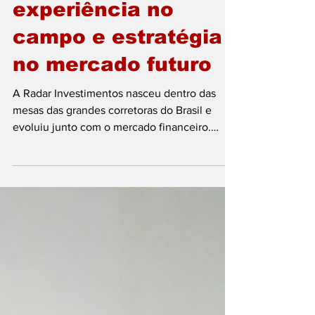
Investimentos: 21
anos de história,
experiência no
campo e estratégia
no mercado futuro
A Radar Investimentos nasceu dentro das
mesas das grandes corretoras do Brasil e
evoluiu junto com o mercado financeiro.
Hoje, em parceria com a corretora Necton,
subsidiária do Banco BTG, segue unindo
experiência no agro, informação de mercado
e estratégia para auxiliar produtores rurais na
tomada de decisão. Liderada pelos
fundadores Luiz Henrique Ribeiro e Leandro
Bovo, a Radar tem como grande diferencial a
ligação direta com o campo. Seus sócios e