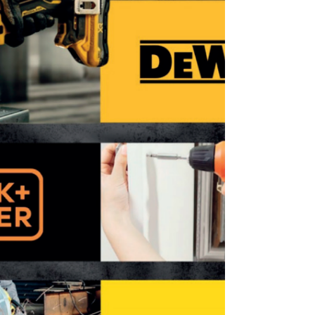
Passos e região
Há 35 anos, a Roluna Rolamentos nasceu em
Passos com o compromisso de oferecer
qualidade, confiança e atendimento próximo
aos seus clientes. Ao longo dessa trajetória,
tornou-se referência no fornecimento de
rolamentos, retentores, correias, mancais,
ferramentas e peças para os setores
agropecuário, industrial e automotivo,
acompanhando o crescimento de Passos e
região. Mais do que fornecer produtos, a
Roluna construiu relações duradouras
baseadas em respeito, comprometimento