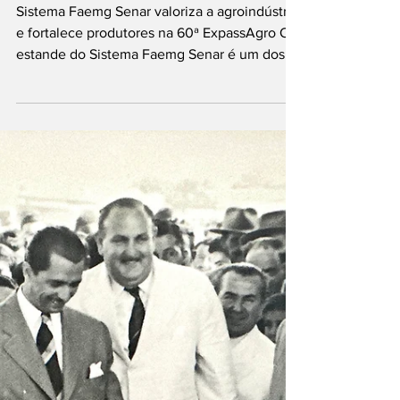
agroindústria e
fortalece produtores
na 60ª ExpassAgro
Sistema Faemg Senar valoriza a agroindústria
e fortalece produtores na 60ª ExpassAgro O
estande do Sistema Faemg Senar é um dos
destaques da 60ª ExpassAgro, em Passos,
reunindo produtores rurais que transformaram
conhecimento em produtos de alto valor
agregado. A iniciativa apresenta ao público
queijos artesanais, iogurtes, doces, mel, cafés
especiais, cachaças premiadas e até o cultivo
de açaí, uma novidade na região. Segundo
Rogger Coelho, gerente regional do Sistema
Faemg