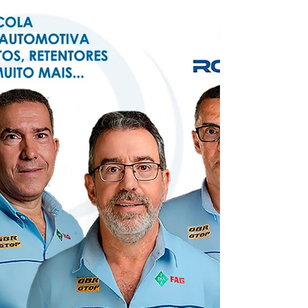
Expass Agro 2026 celebra 60 edições com
foco em pecuária, tecnologia e negócios
Expass Agro 2026 celebra 60 edições com
foco em pecuária, tecnologia e negócios A
Expass Agro 2026 será realizada entre os dias
24 e 27 de junho no Parque de Exposições
Adolpho Coelho Lemos, em Passos. Os
leilões e torneios agropecuários acontecem
de 20 a 28 de junho. Com entrada gratuita, a
feira chega à sua histórica 60ª edição
consolidada como uma das maiores
exposições agropecuárias de Minas G