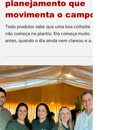
Minas Verde John
Deere: do sonho ao
talhão, o
planejamento que
movimenta o campo
Todo produtor sabe que uma boa colheita
não começa no plantio. Ela começa muito
antes, quando o dia ainda nem clareou e a
gente se pega desenhando o futuro da
fazenda. Às vezes, o desejo de ter um John
Deere no pátio parece distante, quase um
“sonho de vitrine”. Mas a verdade é que o
agro não espera, e a tecnologia precisa estar
na mão de quem faz a terra produzir todos os
dias. A Minas Verde entende que cada
propriedade tem seu tempo, cada produtor