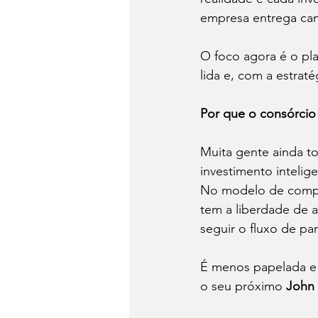
empresa entrega cam
O foco agora é o pla
lida e, com a estrat
Por que o consórcio
Muita gente ainda t
investimento intelig
No modelo de comp
tem a liberdade de 
seguir o fluxo de p
É menos papelada e m
o seu próximo 
John