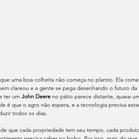
que uma boa colheita não começa no plantio. Ela começ
nem clareou e a gente se pega desenhando o futuro da 
e ter um 
John Deere
 no pátio parece distante, quase u
ade é que o agro não espera, e a tecnologia precisa est
duzir todos os dias.
nde que cada propriedade tem seu tempo, cada produto
estimento precisa caber no bolso. Por isso, mais do que