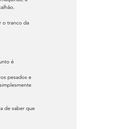
alhão.
 o tranco da 
unto é 
ros pesados e 
 simplesmente 
ça de saber que 