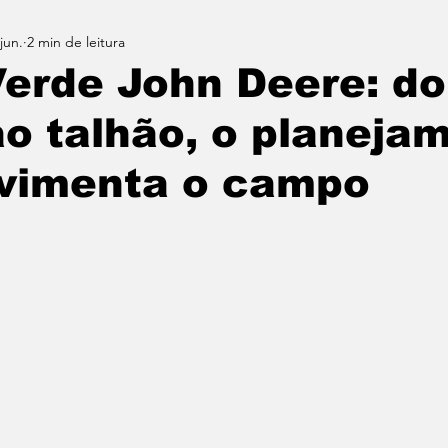
jun.
2 min de leitura
entabilidade
Tecnologia
Últimas Notícias
erde John Deere: do
o talhão, o planeja
vimenta o campo