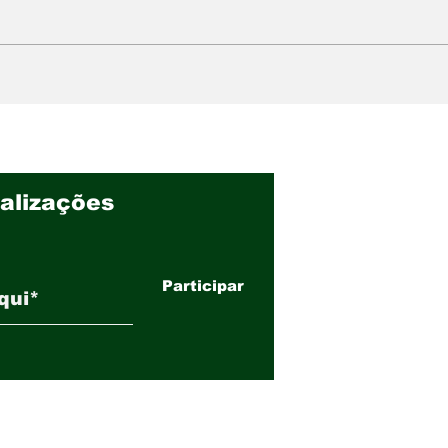
Radar Investimentos: 21
Sis
anos de história,
valo
experiência no campo e
e f
estratégia no mercado
na 
futuro
alizações
Participar