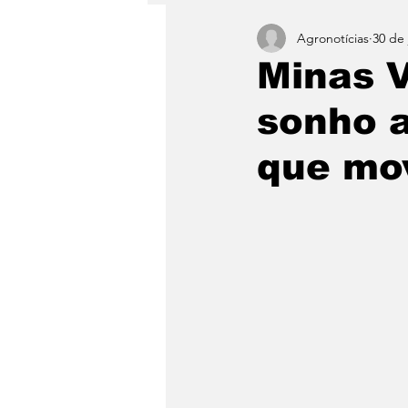
Agronotícias
30 de 
Geral
Política
Sust
Minas V
sonho a
que mo