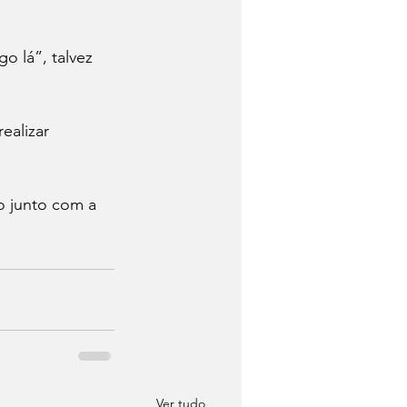
 lá”, talvez 
ealizar 
o junto com a 
Ver tudo