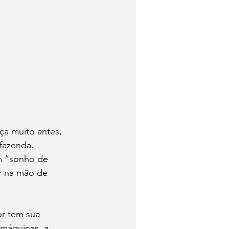
a muito antes, 
fazenda.
m “sonho de 
ar na mão de 
r tem sua 
 máquinas, a 