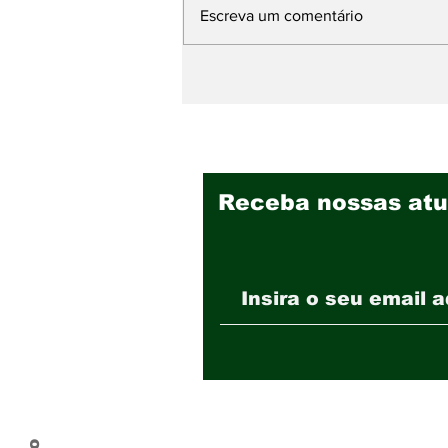
Escreva um comentário
Em campanha
publicitária, Sistema
FaemgSenar leva o agro
para o território da
cultura
Receba nossas atu