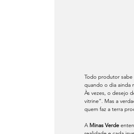
Todo produtor sabe 
quando o dia ainda 
Às vezes, o desejo d
vitrine”. Mas a verd
quem faz a terra pro
A 
Minas Verde
 ente
realidade e cada inv