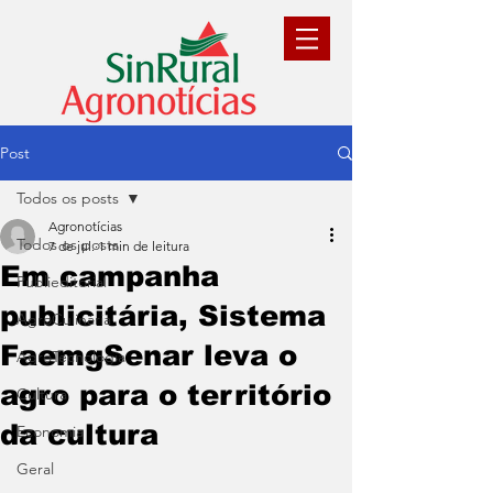
Post
Todos os posts
Agronotícias
Todos os posts
7 de jul.
1 min de leitura
Em campanha
Publieditorial
publicitária, Sistema
AgroCulinária
FaemgSenar leva o
AgroTecnologia
agro para o território
Cultura
da cultura
Economia
Geral