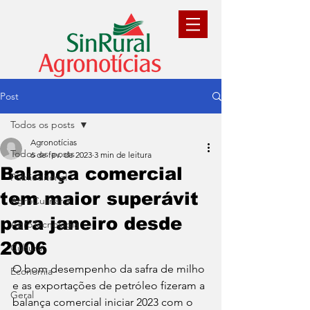
Post
Todos os posts
Agronotícias
Todos os posts
6 de fev. de 2023
3 min de leitura
Balança comercial
Publieditorial
tem maior superávit
AgroCulinária
para janeiro desde
AgroTecnologia
2006
Cultura
O bom desempenho da safra de milho 
Economia
e as exportações de petróleo fizeram a 
Geral
balança comercial iniciar 2023 com o 