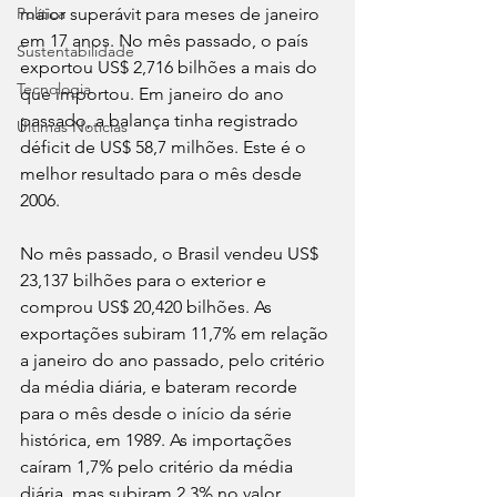
Política
maior superávit para meses de janeiro 
em 17 anos. No mês passado, o país 
Sustentabilidade
exportou US$ 2,716 bilhões a mais do 
Tecnologia
que importou. Em janeiro do ano 
passado, a balança tinha registrado 
Últimas Notícias
déficit de US$ 58,7 milhões. Este é o 
melhor resultado para o mês desde 
2006.
No mês passado, o Brasil vendeu US$ 
23,137 bilhões para o exterior e 
comprou US$ 20,420 bilhões. As 
exportações subiram 11,7% em relação 
a janeiro do ano passado, pelo critério 
da média diária, e bateram recorde 
para o mês desde o início da série 
histórica, em 1989. As importações 
caíram 1,7% pelo critério da média 
diária, mas subiram 2,3% no valor 