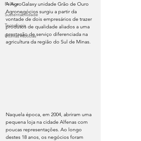
Política
A AgroGalaxy unidade Grão de Ouro 
Agronegócios surgiu a partir da 
Sustentabilidade
vontade de dois empresários de trazer 
Tecnologia
produtos de qualidade aliados a uma 
prestação de serviço diferenciada na 
Últimas Notícias
agricultura da região do Sul de Minas. 
Naquela época, em 2004, abriram uma 
pequena loja na cidade Alfenas com 
poucas representações. Ao longo 
destes 18 anos, os negócios foram 