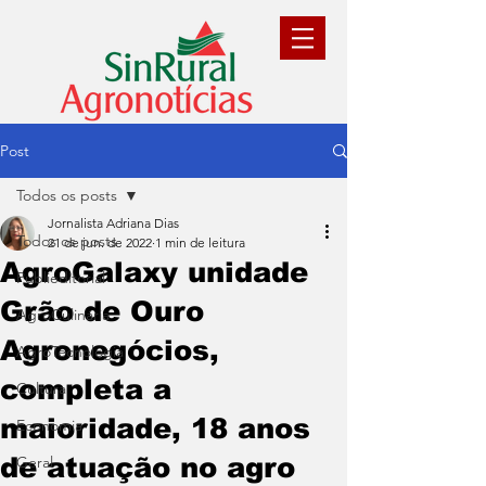
Post
Todos os posts
Jornalista Adriana Dias
Todos os posts
21 de jun. de 2022
1 min de leitura
AgroGalaxy unidade
Publieditorial
Grão de Ouro
AgroCulinária
Agronegócios,
AgroTecnologia
completa a
Cultura
maioridade, 18 anos
Economia
de atuação no agro
Geral